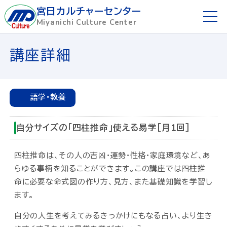
宮日カルチャーセンター
Miyanichi Culture Center
ホーム
講座詳細
ご利用ガイド
語学・教養
お申し込み方法
自分サイズの「四柱推命」使える易学［月1回］
講座を探す
四柱推命は、その人の吉凶・運勢・性格・家庭環境など、あ
講師募集
らゆる事柄を知ることができます。この講座では四柱推
命に必要な命式図の作り方、見方、また基礎知識を学習し
懇話会
ます。
自分の人生を考えてみるきっかけにもなる占い、より生き
宮日めばえ教室